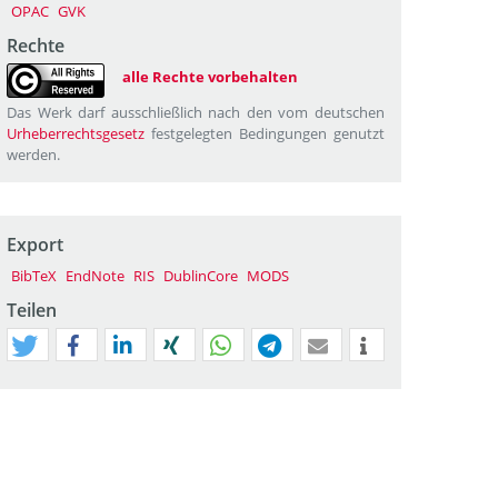
OPAC
GVK
Rechte
alle Rechte vorbehalten
Das Werk darf ausschließlich nach den vom deutschen
Urheberrechtsgesetz
festgelegten Bedingungen genutzt
werden.
Export
BibTeX
EndNote
RIS
DublinCore
MODS
Teilen
tweet
teilen
mitteilen
teilen
teilen
teilen
mail