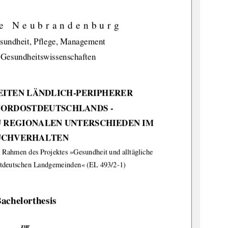
e Neubrandenburg 
sundheit, Pflege, Management 
 Gesundheitswissenschaften
TEN LÄNDLICH-PERIPHERER 
ORDOSTDEUTSCHLANDS - 
U REGIO
NALEN UNTERSCHIEDEN IM 
UCHVERHALTEN 
 Rahmen des Projek
tes »Gesundheit und 
alltägliche 
stdeutschen Landgemeinden« (EL 493/2-1) 
achelorthesis 
zur  