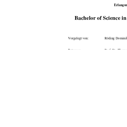
Erlangu
Bachelor of Science i
Vorgelegt von:     
Röding Domini
Betreuer: 
Prof. Dr. Thoma
Tag der Einreichung: 
28.09.2009 
                                      urn