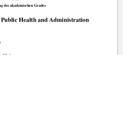
ng des akademischen Grades  
n Public Health and Administration 
k 
s Elkeles 
:nbn:de:gbv:519-thesis2009-0185-2