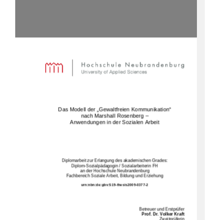
Das Modell der „Gewaltfreien Kommunikation“  
nach Marshall Rosenberg –  
Anwendungen in der Sozialen Arbeit 
Diplomarbeit zur Erlangung des akademischen Grades: 
Diplom-Sozialpädagogin / Sozialarbeiterin FH 
an der Hochschule Neubrandenburg 
Fachbereich Soziale Arbeit, Bildung und Erziehung 
urn:nbn:de:gbv:519-thesis2009-0377-2    
Betreuer und Erstprüfer 
Prof. Dr. Volker Kraft 
Zweitprüferin 