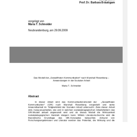
Prof. Dr. Barbara Bräutigam 
vorgelegt von 
Maria T. Schneider 
N
eubrandenburg, am 29.09.2009 
Das Modell der „Gewaltfreien Kommunikation“ nach Ma
rshall Rosenberg – 
Anwendungen in der Sozialen Arbeit 
Maria T. Schneider
Abstract 
In   dieser   Arbeit   wird   das   Kommunikationsmodell   der 
   „Gewaltfreien 
Kommunikation“    (GfK)    nach    Marshall    Rosenberg    vorges
tellt    und    seine 
Anwendbarkeit  im  Tätigkeitsfeld  der  Sozialen  Arbeit
  untersucht.  Ziele  dieser  Arbeit 
sind,  herauszuarbeiten,  wie  und  in  welchen  sozialpä
dagogischen Arbeitsfeldern das 
GfK-Modell   aktuell   angewandt   wird   und   ob   dieses   Mod
ell   die   Wirksamkeit 
sozialpädagogischen  Handeln  steigern  kann.  Mittels 
Literaturrecherche  wird  die 
theoretische 
Grundlage 
des 
GfK-Konzeptes 
beleuchtet
. 
Anhand 
von 
Forschungsergebnissen  und  Literatur  werden  das  Pote
ntial,  die  Wirkung  und  die 
Grenzen  des  GfK-Modells  in  der  Sozialen  Arbeit  disk
utiert.  Eine  Internetrecherche 
und  eine  Kurzbefragung  geben  Aufschluss  über  besteh
ende  GfK-Projekte.  Die 
Literaturrecherche zeigt, dass durch die Anwendung 
der GfK positive Wirkungen auf 
die  relationale  und  soziale  Kompetenz,  das  empathis
che  Verhalten,  die  Resilienz, 
das  Kohärenzerleben  und  die  gewaltfreie  Konfliktaus
tragung  entstehen.  In  den 
Bereichen der Arbeit mit Menschen mit sog. geistige
r Behinderung, sog. psychischen 