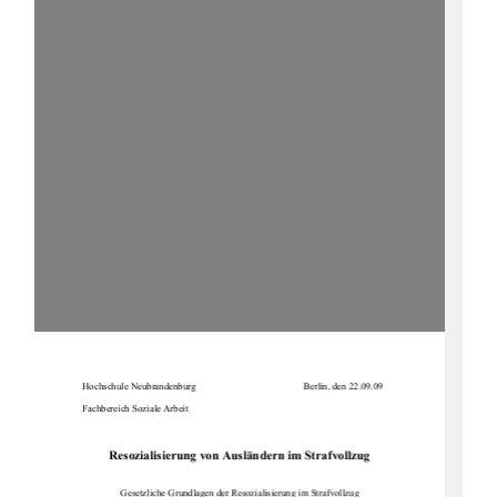
Hochschule          Neubrandenburg                                                  Berlin,          den          22.09.09          
Fachbereich Soziale Arbeit 
Resozialisierung von Ausländern im Strafvollzug 
Gesetzliche Grundlagen der Reso
zialisierung im Strafvollzug  