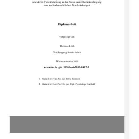
und deren Verwirklichung in der Praxis unter Berücksichtigung   
von ausländerrechtlichen
 Beschränkungen  
Diplomarbeit
vorgelegt von 
Thomas Lüth 
Studiengang
 Soziale Arbeit 
Wintersemester
 2009 
            urn:nbn:de:gbv:519-thesis2009-0407-3
1.   Gutachter: Frau Ass. jur. Britta Tammen 
2.   Gutachter: Herr Prof. Dr. jur. Dipl.-Psychologe Northoff 