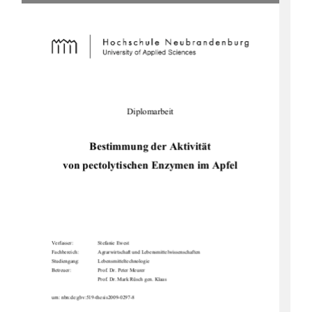
Diplomarbeit 
Bestimmung der Aktivität  
von pectolytischen Enzymen im Apfel 
Verfasser:              
Stefanie       Ewest       
Fachbereich:      
Agrarwirtscha
ft und Lebensmittelwissenschaften  
Studiengang:    
Lebensmitteltechnologie  
Betreuer: 
Prof. Dr. Peter Meurer 
Prof. Dr. Mark Rüsch gen. Klaas 
urn: nbn:de:gbv:519-thesis2009-0297-8 