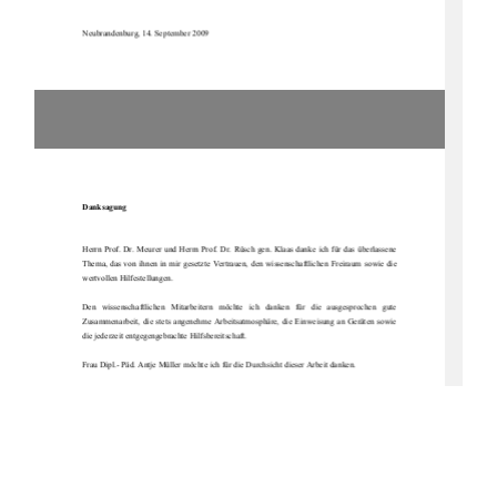
Neubrandenburg, 14. September 2009 
- 2 - 
Danksagung 
Herrn  Prof.  Dr.  Meurer  und  Herrn  Prof.  Dr.  
Rüsch  gen.  Klaas  danke  
ich  für  das  überlassene  
Thema, das von ihnen in mir gesetzte Vert
rauen,  den  wissenschaftlichen  Freiraum  sowie  die  
wertvollen Hilfestellungen. 
Den   wissenschaftlichen   Mitarbeit
ern   möchte   ich   danken   für   
die   ausgesprochen   gute   
Zusammenarbeit,  die  stets  angene
hme  Arbeitsatmosphäre,  die  Einweisung  an  Geräten  sowie  
die jederzeit entgegengebrachte Hilfsbereitschaft.  
Frau Dipl.- Päd. Antje Müller möchte ich für 
die Durchsicht dieser Arbeit danken. 
Ein herzliches Dankeschön geht an Frau 
Katja Müller für die stets hilfreichen Diskussionen 
und Ideen, sowie für die gute Zusammenarbeit und 
der daraus entstandenen Freundschaft. 
Ganz besonders möchte ich mich bei meinen El
tern bedanken, die mich 
moralisch immer 
unterstützt und mir den Rücken gestärkt haben. 
Ohne sie wäre der Abschluss dieses Studiums 
niemals möglich gewesen.   