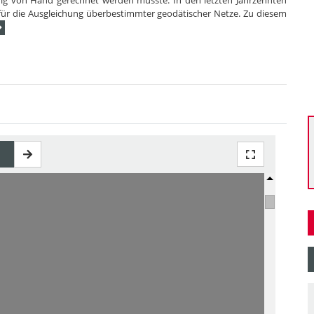
ig von Hand gerechnet werden musste. In den letzten Jahrzehnten
ür die Ausgleichung überbestimmter geodätischer Netze. Zu diesem