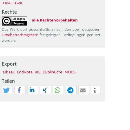
OPAC
GVK
Rechte
alle Rechte vorbehalten
Das Werk darf ausschließlich nach den vom deutschen
Urheberrechtsgesetz
festgelegten Bedingungen genutzt
werden.
Export
BibTeX
EndNote
RIS
DublinCore
MODS
Teilen
tweet
teilen
mitteilen
teilen
teilen
teilen
mail