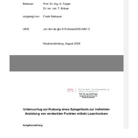
Betreuer:    
Prof. Dr.-Ing. K. Foppe 
Dr. rer. nat. T. Bräuer 
vorgelegt von:     Frank Niebauer 
URN:  
urn:nbn:de:gbv:519-thesis2009-0281-3 
Neubrandenburg, August 2009
Prof. Dr.-Ing. Karl Foppe 
Ausgleichungsrechnung und  
Praktische Geodäsie 
Untersuchug zur Nutzung eines Spiegeltools zur indirekten 
Anzielung von verdeckten Punkten mittels Lasertrackers 
Aufgabenstellung 
Trotz   der   hohen   Anschaffungskosten   haben   sich   Lasertracker   neben   anderen   
Industriemeßsystemen   mittlerweile   in   der   
modernen   Ingenieurgeodäsie   als   ein   
Standardmessverfahren     im     Nahbereich     der     Industrievermessung     höchster     