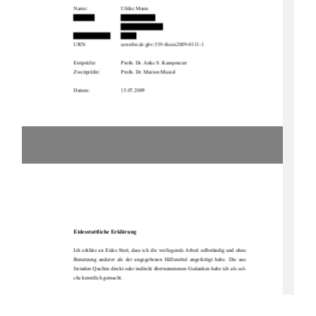
Name:
Ulrike Mann
URN:
urn:nbn:de:gbv:519-thesis2009-0111-1 
Erstprüfer:
Profn. Dr. 
Anke S. Kampmeier
Zweitprüfer:
Profn. Dr. Marion Musiol
Datum:                        15.07.2009
Eidesstattliche Erklärung
Ich  erkläre  an  Eides  Statt,  dass  ich  di
e  vorliegende  Arbeit  selbständig  und  ohne  
Benutzung  anderer  als  der  
angegebenen  Hilfsmittel  a
ngefertigt  habe.  Die  aus  
fremden Quellen direkt oder indirekt 
übernommenen Gedanken
 habe ich als sol-
che kenntlich gemacht.
Altentreptow, den 15.07.2009