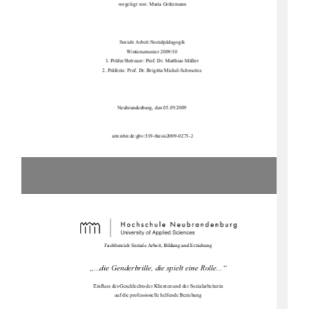
vorgelegt von: Maria Grützmann 
Soziale Arbeit/Sozia
lpädagogik 
Wintersemester 2009/10 
1. Prüfer/Betreuer: 
Prof. Dr. Matthias Müller 
2. Prüferin: Prof. Dr. Brigitta
 Michel-Schwartze 
Neubrandenburg, den 05.09.2009 
urn:nbn:de:gbv:519-thesis2009-0275-2
Fachbereich Soziale Arbeit, Bildung und Erziehung 
„...die Genderbrille, die spielt eine Rolle...“ 
Einfluss des Geschlechts der Klienten und der Sozialarbeiterin  
auf die professionelle helfende Beziehung 