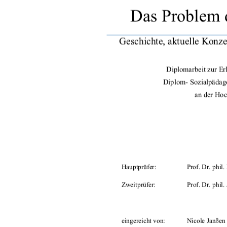
Das Problem 
Geschichte, aktuelle Konze
Diplomarbeit zur E
Diplom- Sozialpädago
an der Ho
Hauptprüfer:          
Prof.     Dr.     ph
il.
Zweitprüfer:            
Prof.      Dr.      phil.
eingereicht von: 
Nicole Janßen