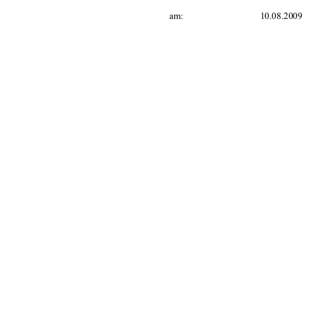
am:                                       10.08.2009      
                                     urn:nbn:
91%