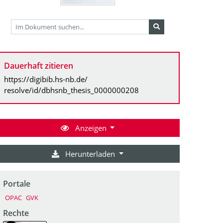
Dauerhaft zitieren
https://digibib.hs-nb.de/
resolve/id/dbhsnb_thesis_0000000208
Anzeigen
Herunterladen
Portale
OPAC
GVK
Rechte