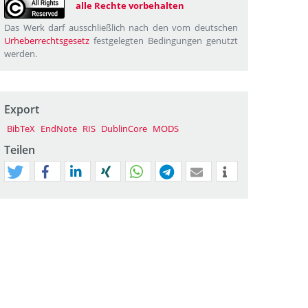
alle Rechte vorbehalten
Das Werk darf ausschließlich nach den vom deutschen
Urheberrechtsgesetz
festgelegten Bedingungen genutzt
werden.
Export
BibTeX
EndNote
RIS
DublinCore
MODS
Teilen
tweet
teilen
mitteilen
teilen
teilen
teilen
mail