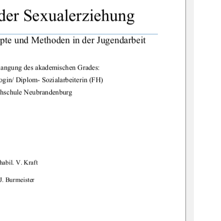
der Sexualerziehung
pte und 
Methoden in der Jugendarbeit
rlangung des akademischen Grades: 
gin/ Diplom- Sozialarbeiterin (FH) 
chschule Neubrandenburg 
 habil. V. Kraft 
      J.      Burmeister      
 