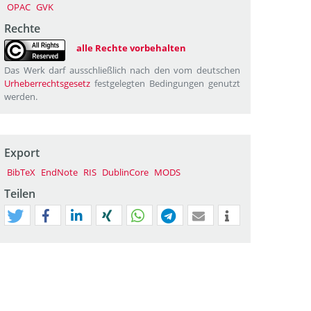
OPAC
GVK
Rechte
alle Rechte vorbehalten
Das Werk darf ausschließlich nach den vom deutschen
Urheberrechtsgesetz
festgelegten Bedingungen genutzt
werden.
Export
BibTeX
EndNote
RIS
DublinCore
MODS
Teilen
tweet
teilen
mitteilen
teilen
teilen
teilen
mail