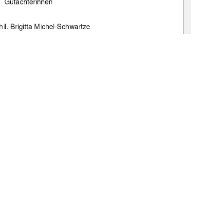
Gutachterinnen 
phil. Brigitta Michel-Schwartze 
ychologin Claudia Gottwald 
e:gbv:519-thesis2008-0483-7 
1
0 °