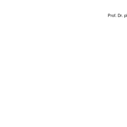
Prof. Dr. 
Dipl.-Ps
urn:nbn:d
91%