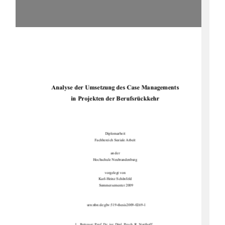
Analyse der Umsetzung des Case Managements 
in Projekten der Berufsrückkehr 
Diplomarbeit  
Fachbereich Soziale Arbeit 
an der  
Hochschule Neubrandenburg 
vorgelegt von 
Karl-Heinz Schönfeld 
Sommersemester 2009
urn:nbn:de:gbv:519-thesis2009-0269-1 
1.  Betreuer: Prof. Dr. jur. Dipl. Psych. R. Northoff 