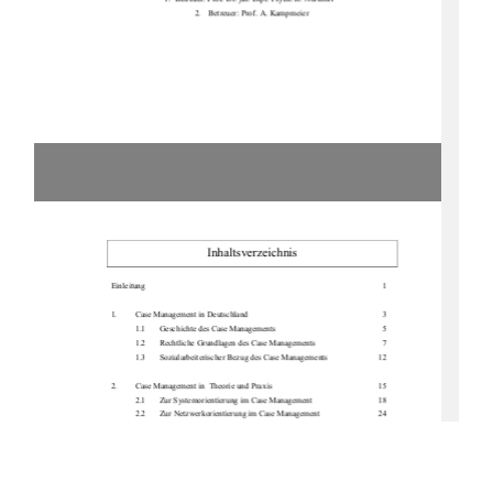
2.    Betreuer: Prof. A. Kampmeier 
Inhaltsverzeichnis 
Einleitung                                                                                                                                                1            
1.            Case            Management            in            Deutschland                                                                                                3            
1.1                        Geschichte            des            Case            Managements                                                                                    5            
1.2  
Rechtliche Grundlagen des 
Case Managements 
  7 
1.3  
Sozialarbeiterischer Bezug des Case Managements  
12 
2.  
Case Management in  Theorie und Praxis      
15 
2.1 
Zur Systemorientierung im Case Management 
18 
2.2  
Zur Netzwerkorientierung im Case Management      
24 
2.3 
Zur Situation der Berufsrückkehrerinnen in Deutschland     
26 
2.4 
Das Projekt "Perspektive Wiedereinstieg" des ISBW Neu-
brandenburg                                                                                                30            
3.                        Fragebogenanalyse                                                                                                37            