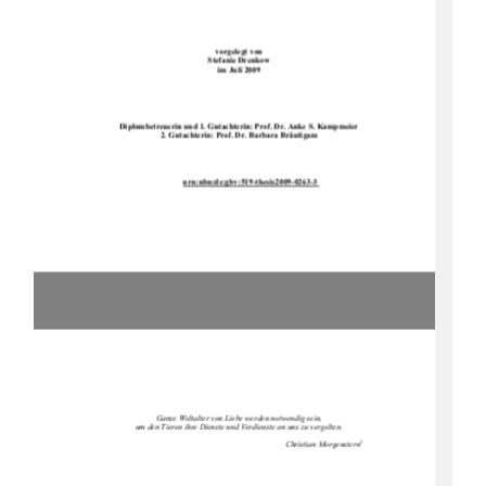
vorgelegt von
Stefanie Drenkow 
im Juli 2009 
Diplombetreuerin und 1. Gutachterin: Prof. Dr. Anke S. Kampmeier 
2. Gutachterin: Prof. Dr. Barbara Bräutigam 
urn:nbn:de:gbv:519-thesis2009-0263-3
Ganze Weltalter von Liebe werden notwendig sein, 
um den Tieren ihre Dienste und Verdienste an uns zu vergelten. 
1
                                                                                                Christian Morgenstern