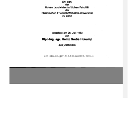
urn:nbn:de:gbv:519-thesis2009-0506-3