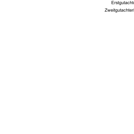
Erstgutachte
Zweitgutac
hter
                              urn:nb
Neubrandenburg, den 27.01.20
91%