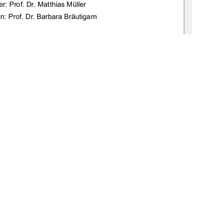
r: Prof. Dr. Matthias Müller 
in: Prof. Dr. Barbara Bräutigam
n:de:gbv:519-thesis2009-0353-3
09 
1
0 °