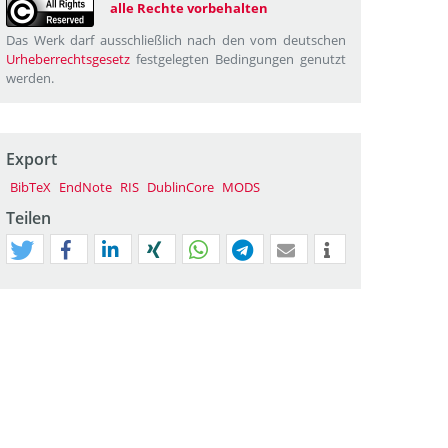
alle Rechte vorbehalten
Das Werk darf ausschließlich nach den vom deutschen
Urheberrechtsgesetz
festgelegten Bedingungen genutzt
werden.
Export
BibTeX
EndNote
RIS
DublinCore
MODS
Teilen
tweet
teilen
mitteilen
teilen
teilen
teilen
mail