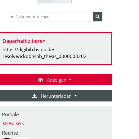
Dauerhaft zitieren
https://digibib.hs-nb.de/
resolve/id/dbhsnb_thesis_0000000202
Anzeigen
Herunterladen
Portale
OPAC
GVK
Rechte