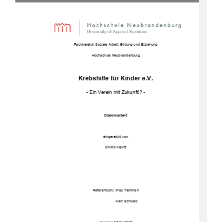
Fachbereich Soziale Arbeit, Bildung und Erziehung 
Hochschule Neubrandenburg 
Krebshilfe für Kinder e.V.  
- Ein Verein mit Zukunft!? - 
Diplomarbeit 
eingereicht von 
Enrico Kautz 
Referent(en): Frau Tammen 
    Herr Schwab       