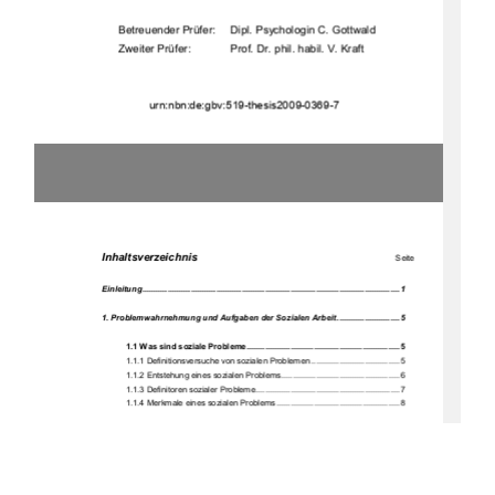
Betreuender Prüfer:     Dipl. Psychologin C. Gottwald 
Zweiter Prüfer: 
Prof. Dr. phil. habil. V. Kraft 
          urn:nbn:de:gbv:519-thesis2009-0369-7 
Inhaltsverzeichnis 
Seite 
Einleitung............................................................................................................... 1 
1. Problemwahrnehmung und Aufg
aben der Sozialen Arbeit ........................... 5 
1.1 Was sind soziale Probleme.................................................................. 5 
           1.1.1           Definitionsversuche           
von sozialen Problemen ...................................... 5 
1.1.2 Entstehung eines sozialen Pr
oblems................................................... 6 
1.1.3 Definitoren sozialer Probleme.............................................................. 7 
1.1.4 Merkmale eines sozialen Problems ..................................................... 8 
1.2 Aufgaben von Sozialer Arbeit.............................................................. 8 
1.2.1 Alltags- und Lebensbewältigung .......................................................... 8 
1.2.2 Funktion der Hilfe............................................................................... 10 
1.2.3 Funktion der sozialen Kontrolle ......................................................... 12 
           1.2.3.1           Normen........................................................................................... 14           