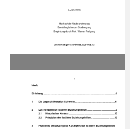
Im SS 2009 
Hochschule Neubrandenburg 
Berufsbegleitender Studiengang 
Begleitung durch Prof. Werner Freigang 
                                                                                      urn:nbn:de:gbv:519-thesis2009-0083-3 
- 2 - 
Inhalt 
Einleitung ...............................................................................................4 
1 
Die Jugendhilfestation Schwerin ....................................................6 
2 
Das Konzept der flexiblen Erziehungshilfen ............................................9 
2.1      Historischer      Kontext      ...........
...........................................................10 
2.2 
Prinzipien der flexiblen Erziehungshilfen ....................................12 
3         Praktische         Umsetzung         
des Konzeptes der flexiblen Erziehungshilfen 
           im           Team           .....................................................................................................13           
3.1      Koordination      ...................................................................................16      
3.2 
Fallzuweisung u. Handhabung des Organisationskonzeptes ...18 