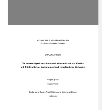
HOCHSCHULE NEUB
RANDENBURG 
University of Applied Sciences 
DIPLOMARBEIT 
Die Notwendigkeit des Kommuni
kationsaufbaus von Kindern 
mit frühkindlichem Autismus 
anhand verschiedener Methoden 
vorgelegt von 
Susann Groß
Studi
engang Soziale Arbeit Bildung und Erziehung (Diplom) 
SS 2009 