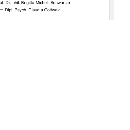
% &		  '(%)%*%+		,$	-
&		)*%'!.%/&		


%"
စ
1
0 °