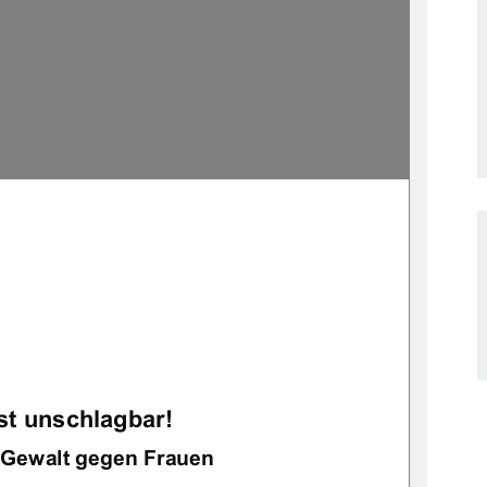
	


		