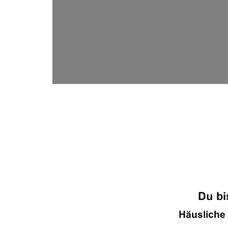







