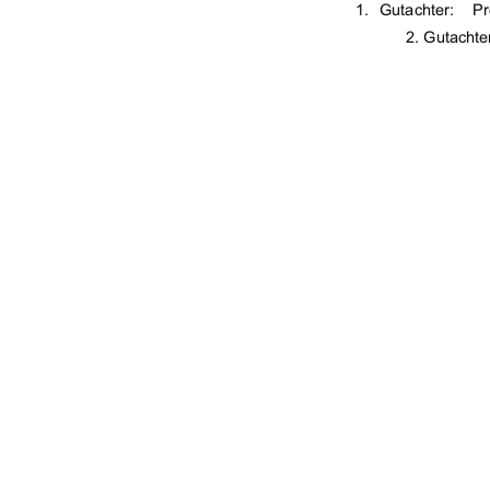
"%




0



1

"%"

91%