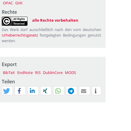
OPAC
GVK
Rechte
alle Rechte vorbehalten
Das Werk darf ausschließlich nach den vom deutschen
Urheberrechtsgesetz
festgelegten Bedingungen genutzt
werden.
Export
BibTeX
EndNote
RIS
DublinCore
MODS
Teilen
tweet
teilen
mitteilen
teilen
teilen
teilen
mail