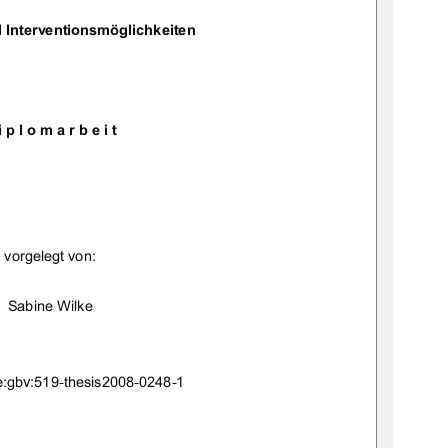





	








v

-
	!!"#
-
"#
-

