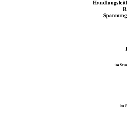
Handlungsleit
R
Spannunge
im Stu
im 