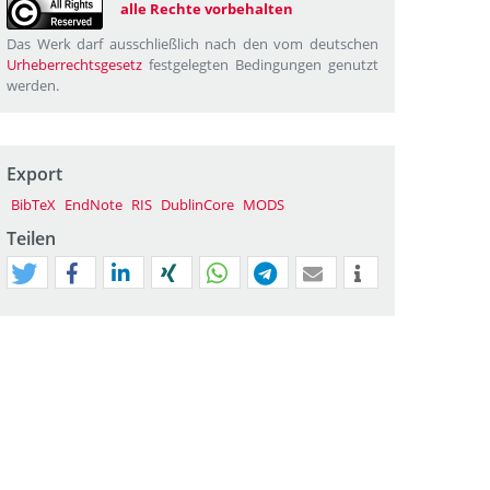
alle Rechte vorbehalten
Das Werk darf ausschließlich nach den vom deutschen
Urheberrechtsgesetz
festgelegten Bedingungen genutzt
werden.
Export
BibTeX
EndNote
RIS
DublinCore
MODS
Teilen
tweet
teilen
mitteilen
teilen
teilen
teilen
mail