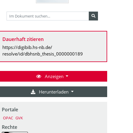
Dauerhaft zitieren
https://digibib.hs-nb.de/
resolve/id/dbhsnb_thesis_0000000189
Anzeigen
Herunterladen
Portale
OPAC
GVK
Rechte