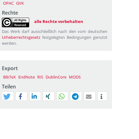
OPAC
GVK
Rechte
alle Rechte vorbehalten
Das Werk darf ausschließlich nach den vom deutschen
Urheberrechtsgesetz
festgelegten Bedingungen genutzt
werden.
Export
BibTeX
EndNote
RIS
DublinCore
MODS
Teilen
tweet
teilen
mitteilen
teilen
teilen
teilen
mail