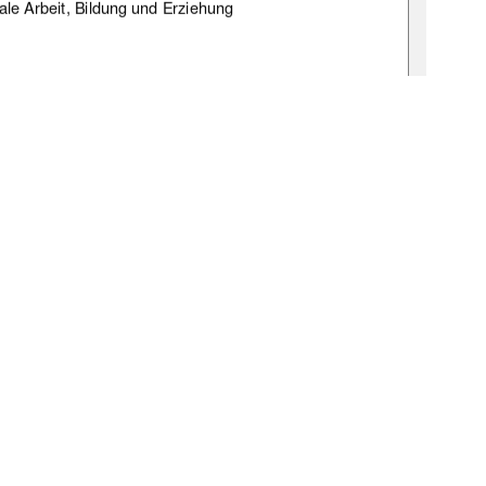
le Arbeit, Bildung und Erziehung 
in: Frau Prof. Dr. Gabriele Streda 
r: Herr Prof. Dr. Robert Northoff 
nbn:de:gbv:519-thesis2009-0504-0 
1
0 °