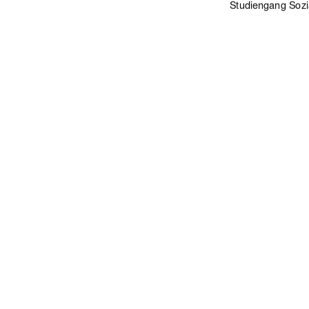
Studiengang Sozia
1.  Gutachter
2.  Gutachte
                                urn:
91%