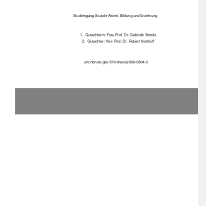
Studiengang Soziale Arbeit, Bildung und Erziehung 
1.  Gutachterin: Frau Prof. Dr. Gabriele Streda 
2.  Gutachter: Herr Prof. Dr. Robert Northoff 
                                urn:nbn:de:gbv:519-thesis2009-0504-0 