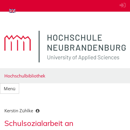
zum Inhalt springen
Hochschulbibliothek
Menü
Kerstin Zühlke
Schulsozialarbeit an