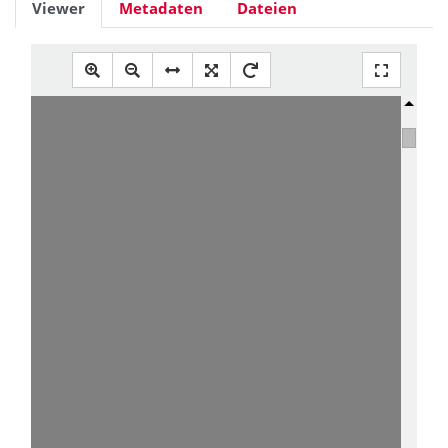
Viewer
Metadaten
Dateien