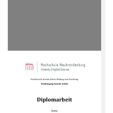




	

	

	

	

	

	









