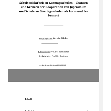






	











	





	

  


!"#








"







  urn:nbn:de:gbv:519-thesis2009-0355-6
$



