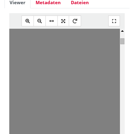
Viewer
Metadaten
Dateien