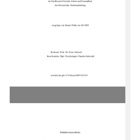
im Fachbereich Soziale Arbeit und Gesundheit 
der Hochschule Neubrandenburg 
vorgelegt von Daniel Fittke im SS 2009 
                                 Referent: Prof. Dr. Peter Schwab 
 Koreferentin: Dipl. Psychologin Claudia Gottwald   
                                 urn:nbn:de:gbv:519-thesis2009-0354-9
Inhaltsverzeichnis 