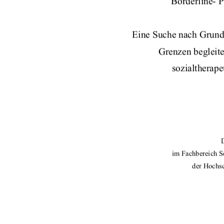
Borderline- P
Eine Suche nach Grun
Grenzen begleite
sozialtherap
im Fachbereich S
der Hochs