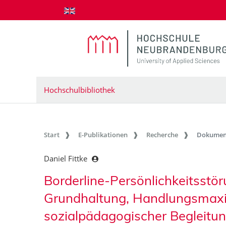
zum Inhalt springen
Hochschulbibliothek
Start
E-Publikationen
Recherche
Dokumen
Daniel Fittke
Borderline-Persönlichkeitsstö
Grundhaltung, Handlungsmax
sozialpädagogischer Begleitun