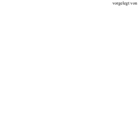
vorgelegt von
                                 Referent: 
 Koreferentin: Dipl
                                 urn:nbn: