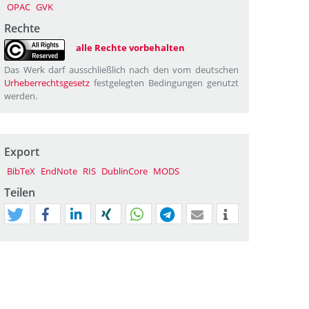
OPAC
GVK
Rechte
alle Rechte vorbehalten
Das Werk darf ausschließlich nach den vom deutschen
Urheberrechtsgesetz
festgelegten Bedingungen genutzt
werden.
Export
BibTeX
EndNote
RIS
DublinCore
MODS
Teilen
tweet
teilen
mitteilen
teilen
teilen
teilen
mail