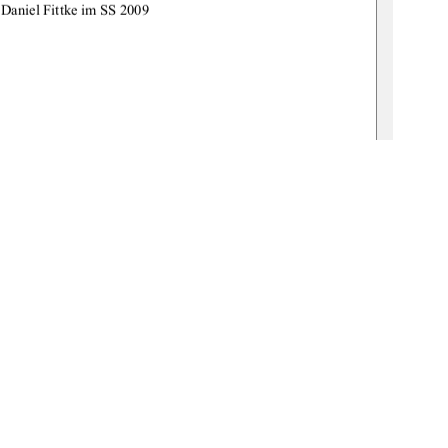
 Daniel Fittke im SS 2009 
Prof. Dr. Peter Schwab 
. Psychologin Claudia Gottwald   
de:gbv:519-thesis2009-0354-9