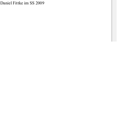
 Daniel Fittke im SS 2009 
Prof. Dr. Peter Schwab 
. Psychologin Claudia Gottwald   
de:gbv:519-thesis2009-0354-9