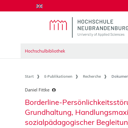
zum Inhalt springen
Hochschulbibliothek
Start
E-Publikationen
Recherche
Dokumen
Daniel Fittke
Borderline-Persönlichkeitsstö
Grundhaltung, Handlungsmax
sozialpädagogischer Begleitun