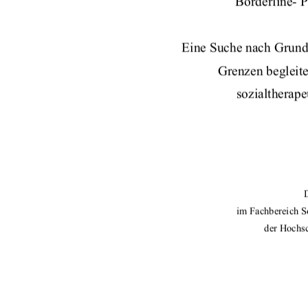
Borderline- P
Eine Suche nach Grun
Grenzen begleite
sozialtherap
im Fachbereich S
der Hochs