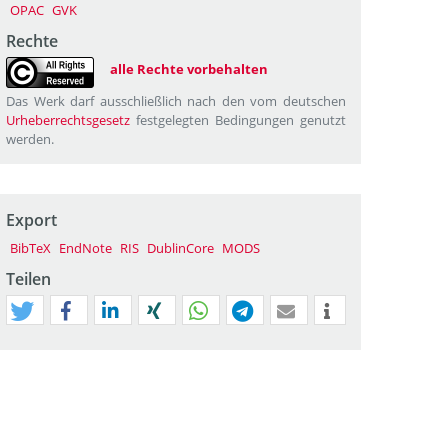
OPAC
GVK
Rechte
alle Rechte vorbehalten
Das Werk darf ausschließlich nach den vom deutschen
Urheberrechtsgesetz
festgelegten Bedingungen genutzt
werden.
Export
BibTeX
EndNote
RIS
DublinCore
MODS
Teilen
tweet
teilen
mitteilen
teilen
teilen
teilen
mail