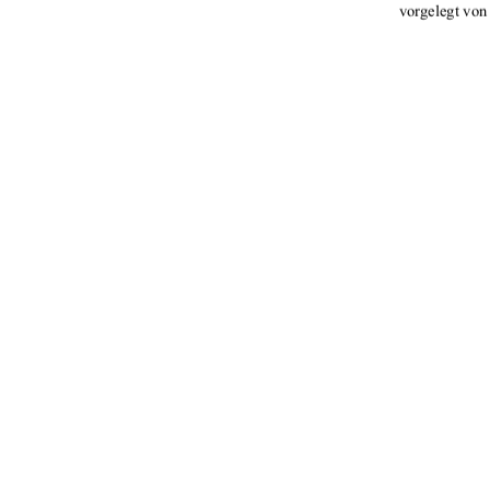
vorgelegt von
                                 Referent: 
 Koreferentin: Dipl
                                 urn:nbn: