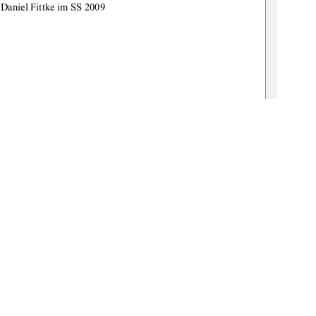
 Daniel Fittke im SS 2009 
Prof. Dr. Peter Schwab 
. Psychologin Claudia Gottwald   
de:gbv:519-thesis2009-0354-9