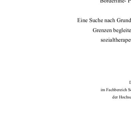
Borderline- P
Eine Suche nach Grun
Grenzen begleite
sozialtherap
im Fachbereich S
der Hochs