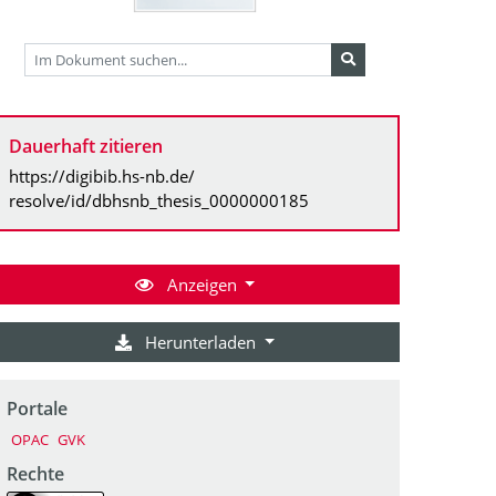
Dauerhaft zitieren
https://digibib.hs-nb.de/
resolve/id/dbhsnb_thesis_0000000185
Anzeigen
Herunterladen
Portale
OPAC
GVK
Rechte