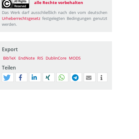
alle Rechte vorbehalten
Das Werk darf ausschließlich nach den vom deutschen
Urheberrechtsgesetz
festgelegten Bedingungen genutzt
werden.
Export
BibTeX
EndNote
RIS
DublinCore
MODS
Teilen
tweet
teilen
mitteilen
teilen
teilen
teilen
mail