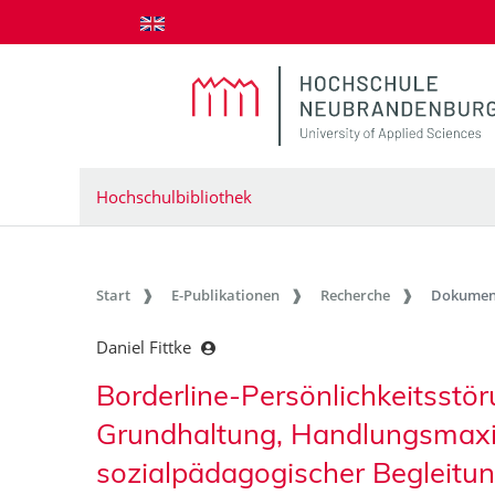
zum Inhalt springen
Hochschulbibliothek
Start
E-Publikationen
Recherche
Dokumen
Daniel Fittke
Borderline-Persönlichkeitsstö
Grundhaltung, Handlungsmax
sozialpädagogischer Begleitun