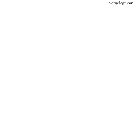
vorgelegt von
                                 Referent: 
 Koreferentin: Dipl
                                 urn:nbn: