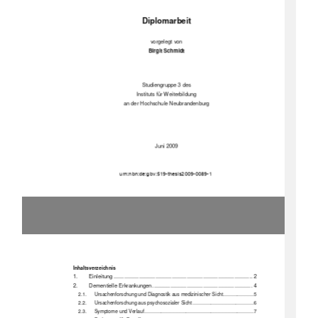
Diplomarbeit 
vorgelegt von 
Birgit Schmidt 
Studiengruppe 3 des 
Instituts für Weiterbildung 
an der Hochschule Neubrandenburg 
Juni 2009 
                                                                                         urn:nbn:de:gbv:519-thesis2009-0089-1 
Inhaltsverzeichnis 
1.
Einleitung ............................................................................................. 2
2.
Dementielle Erkrankungen ................................................................... 4
2.1.
Ursachenforschung und Diagnostik 
aus medizinisc
her Sicht......................5
2.2.
Ursachenforschung aus ps
ychosozialer Sicht ............................................6
2.3.
Symptome und Verlauf...............................................................................7