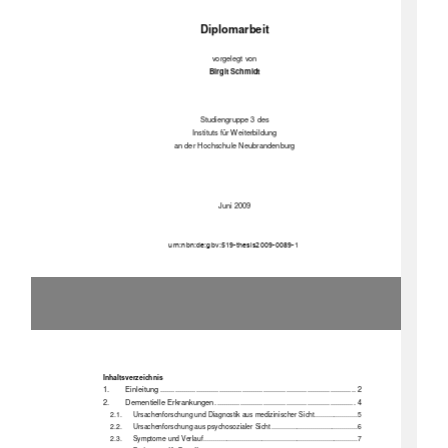
Diplomarbeit 
vorgelegt von 
Birgit Schmidt 
Studiengruppe 3 des 
Instituts für Weiterbildung 
an der Hochschule Neubrandenburg 
Juni 2009 
                                                                                         urn:nbn:de:gbv:519-thesis2009-0089-1 
Inhaltsverzeichnis 
1.
Einleitung ............................................................................................. 2
2.
Dementielle Erkrankungen ................................................................... 4
2.1.
Ursachenforschung und Diagnostik 
aus medizinisc
her Sicht......................5
2.2.
Ursachenforschung aus ps
ychosozialer Sicht ............................................6
2.3.
Symptome und Verlauf...............................................................................7