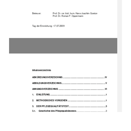
Betreuer: 
Prof. Dr. rer. biol. hum. Hans-Joachim Goetze 
Prof. Dr. Roman F. Oppermann 
Tag der Einreichung:  17.07.2009 
Inhaltsverzeichnis 
ABKÜRZUNGSVER
ZEICHNIS .................................................................... IV
ABBILDUNGSVERZE
ICHNIS....................................................................... V
ANHANGSVERZEICHNIS ........................................................................... VI
1.
EINLEITUNG...........................................................................................1
2.
METHODISCHES VORGEHEN ..............................................................1
3.
DER PFLEGEQUALITÄTSTEST ............................................................3
3.1.
Geschichte des Pflegequalitätstests
................................................3
3.2.
Der Pflegequalitätstest 
- ein Auditinstrument
.................................4
3.3.
Ziele und Nutzen des 
Pflegequa
litätstests
......................................9
3.4.
Projekt „Qualitätsverbesserung 
der Qualitätsprüfung PQT“
.......11