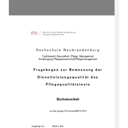
Hochschule Neubrandenburg 
Fachbereich Gesundheit, Pflege, Management 
Studiengang Pflegewissens
chaft/Pflegemanagement 
Fragebogen zur Bemessung der 
Dienstleistungsqualität des 
Pflegequalitätstests 
Bachelorarbeit 
urn:nbn:de:gbv:519-thesis2009-0178-
6 
vorgelegt von: 
Müske, Erik 