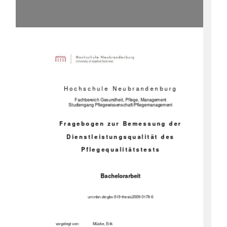
Hochschule Neubrandenburg 
Fachbereich Gesundheit, Pflege, Management 
Studiengang Pflegewissens
chaft/Pflegemanagement 
Fragebogen zur Bemessung der 
Dienstleistungsqualität des 
Pflegequalitätstests 
Bachelorarbeit 
urn:nbn:de:gbv:519-thesis2009-0178-
6 
vorgelegt von: 
Müske, Erik 