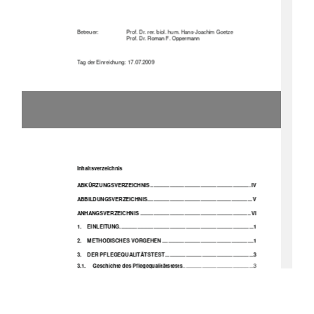
Betreuer: 
Prof. Dr. rer. biol. hum. Hans-Joachim Goetze 
Prof. Dr. Roman F. Oppermann 
Tag der Einreichung:  17.07.2009 
Inhaltsverzeichnis 
ABKÜRZUNGSVER
ZEICHNIS .................................................................... IV
ABBILDUNGSVERZE
ICHNIS....................................................................... V
ANHANGSVERZEICHNIS ........................................................................... VI
1.
EINLEITUNG...........................................................................................1
2.
METHODISCHES VORGEHEN ..............................................................1
3.
DER PFLEGEQUALITÄTSTEST ............................................................3
3.1.
Geschichte des Pflegequalitätstests
................................................3
3.2.
Der Pflegequalitätstest 
- ein Auditinstrument
.................................4
3.3.
Ziele und Nutzen des 
Pflegequa
litätstests
......................................9
3.4.
Projekt „Qualitätsverbesserung 
der Qualitätsprüfung PQT“
.......11