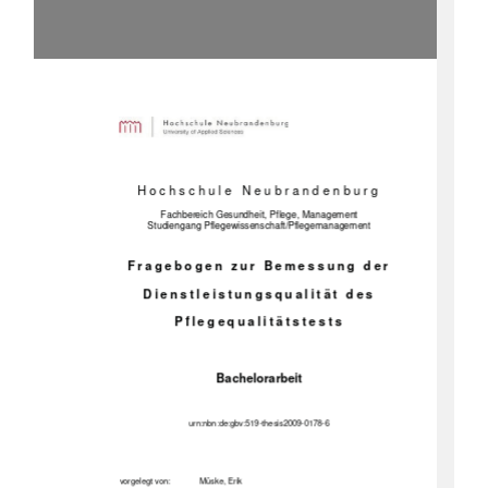
Hochschule Neubrandenburg 
Fachbereich Gesundheit, Pflege, Management 
Studiengang Pflegewissens
chaft/Pflegemanagement 
Fragebogen zur Bemessung der 
Dienstleistungsqualität des 
Pflegequalitätstests 
Bachelorarbeit 
urn:nbn:de:gbv:519-thesis2009-0178-
6 
vorgelegt von: 
Müske, Erik 