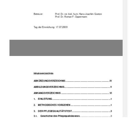
Betreuer: 
Prof. Dr. rer. biol. hum. Hans-Joachim Goetze 
Prof. Dr. Roman F. Oppermann 
Tag der Einreichung:  17.07.2009 
Inhaltsverzeichnis 
ABKÜRZUNGSVER
ZEICHNIS .................................................................... IV
ABBILDUNGSVERZE
ICHNIS....................................................................... V
ANHANGSVERZEICHNIS ........................................................................... VI
1.
EINLEITUNG...........................................................................................1
2.
METHODISCHES VORGEHEN ..............................................................1
3.
DER PFLEGEQUALITÄTSTEST ............................................................3
3.1.
Geschichte des Pflegequalitätstests
................................................3
3.2.
Der Pflegequalitätstest 
- ein Auditinstrument
.................................4
3.3.
Ziele und Nutzen des 
Pflegequa
litätstests
......................................9
3.4.
Projekt „Qualitätsverbesserung 
der Qualitätsprüfung PQT“
.......11