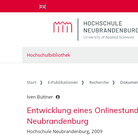
zum Inhalt springen
Hochschulbibliothek
Start
E-Publikationen
Recherche
Dokumen
Iven Büttner
Entwicklung eines Onlinestun
Neubrandenburg
Hochschule Neubrandenburg, 2009