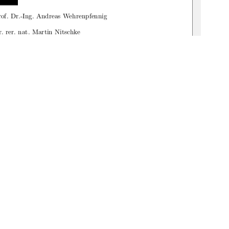
rof. Dr.-Ing. Andreas Wehrenpfennig
r. rer. nat. Martin Nitschke
enburg, 6. August 2009
1
0 °