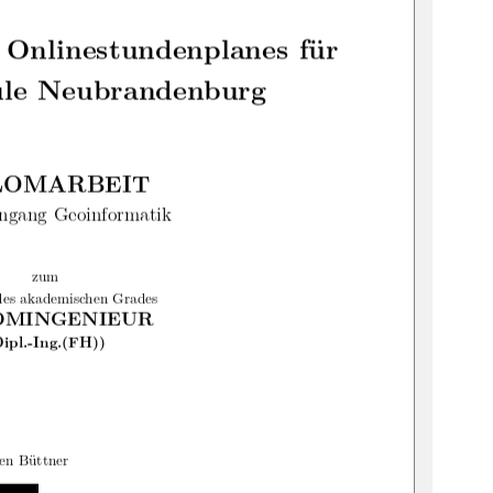
 Onlinestundenplanes für
ule Neubrandenburg
LOMARBEIT
engang Geoinformatik
zum
des akademischen Grades
OMINGENIEUR
Dipl.-Ing.(FH))
ven Büttner