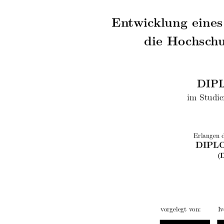
Entwicklung eines
die Hochsch
DIP
im Studi
Erlangen 
DIPL
(
vorgelegt von:
I