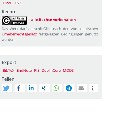
OPAC
GVK
Rechte
alle Rechte vorbehalten
Das Werk darf ausschließlich nach den vom deutschen
Urheberrechtsgesetz
festgelegten Bedingungen genutzt
werden.
Export
BibTeX
EndNote
RIS
DublinCore
MODS
Teilen
tweet
teilen
mitteilen
teilen
teilen
teilen
mail