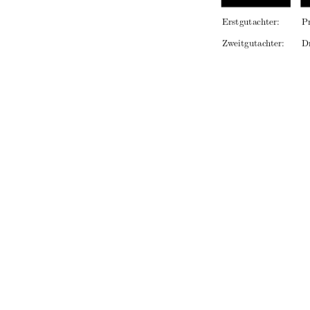
Erstgutachter:
P
Zweitgutachter:
D
Neubrand
91%