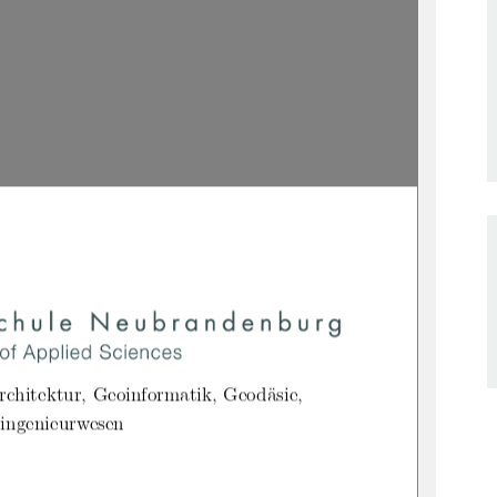
rchitektur, Geoinformatik, Geodäsie,
ingenieurwesen