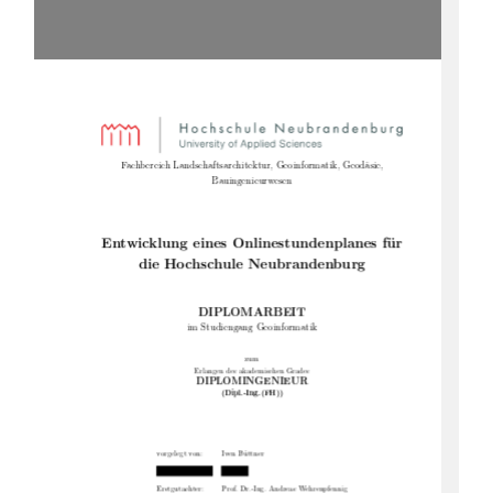
Fachbereich Landschaftsarchitektur, Geoinformatik, Geodäsie,
Bauingenieurwesen
Entwicklung eines Onlinestundenplanes für
die Hochschule Neubrandenburg
DIPLOMARBEIT
im Studiengang Geoinformatik
zum
Erlangen des akademischen Grades
DIPLOMINGENIEUR
(Dipl.-Ing.(FH))
vorgelegt von:
Iven Büttner
Erstgutachter:
Prof. Dr.-Ing. Andreas Wehrenpfennig