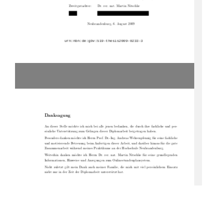
Zweitgutachter:
Dr. rer. nat. Martin Nitschke
Neubrandenburg, 6. August 2009
Danksagung
An dieser Stelle möchte ich mich bei alle jenen bedanken, die durch ihre fachliche und per-
sönliche Unterstützung zum Gelingen dieser Diplomarbeit beigetragen haben.
Besonders danken möchte ich Herrn Prof. Dr.-Ing. Andreas Wehrenpfennig für seine fachliche
und motivierende Betreuung beim Anfertigen dieser Arbeit, und darüber hinaus für die gute
Zusammenarbeit während meines Praktikums an der Hochschule Neubrandenburg.
Weiterhin danken möchte ich Herrn Dr. rer. nat. Martin Nitschke für seine grundlegenden
Informationen, Hinweise und Anregungen zum Onlinestundenplansystem.
Nicht zuletzt gilt mein Dank auch meiner Familie, die mich mit viel persönlichem Einsatz
nicht nur in der Zeit der Diplomarbeit unterstützt hat.