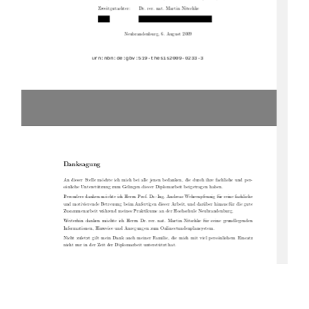
Zweitgutachter:
Dr. rer. nat. Martin Nitschke
Neubrandenburg, 6. August 2009
Danksagung
An dieser Stelle möchte ich mich bei alle jenen bedanken, die durch ihre fachliche und per-
sönliche Unterstützung zum Gelingen dieser Diplomarbeit beigetragen haben.
Besonders danken möchte ich Herrn Prof. Dr.-Ing. Andreas Wehrenpfennig für seine fachliche
und motivierende Betreuung beim Anfertigen dieser Arbeit, und darüber hinaus für die gute
Zusammenarbeit während meines Praktikums an der Hochschule Neubrandenburg.
Weiterhin danken möchte ich Herrn Dr. rer. nat. Martin Nitschke für seine grundlegenden
Informationen, Hinweise und Anregungen zum Onlinestundenplansystem.
Nicht zuletzt gilt mein Dank auch meiner Familie, die mich mit viel persönlichem Einsatz
nicht nur in der Zeit der Diplomarbeit unterstützt hat.