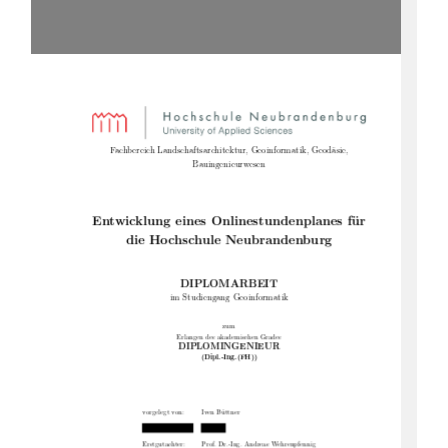
Fachbereich Landschaftsarchitektur, Geoinformatik, Geodäsie,
Bauingenieurwesen
Entwicklung eines Onlinestundenplanes für
die Hochschule Neubrandenburg
DIPLOMARBEIT
im Studiengang Geoinformatik
zum
Erlangen des akademischen Grades
DIPLOMINGENIEUR
(Dipl.-Ing.(FH))
vorgelegt von:
Iven Büttner
Erstgutachter:
Prof. Dr.-Ing. Andreas Wehrenpfennig