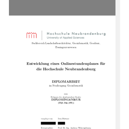
Fachbereich Landschaftsarchitektur, Geoinformatik, Geodäsie,
Bauingenieurwesen
Entwicklung eines Onlinestundenplanes für
die Hochschule Neubrandenburg
DIPLOMARBEIT
im Studiengang Geoinformatik
zum
Erlangen des akademischen Grades
DIPLOMINGENIEUR
(Dipl.-Ing.(FH))
vorgelegt von:
Iven Büttner
Erstgutachter:
Prof. Dr.-Ing. Andreas Wehrenpfennig