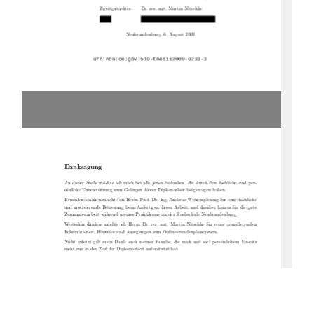
Zweitgutachter:
Dr. rer. nat. Martin Nitschke
Neubrandenburg, 6. August 2009
Danksagung
An dieser Stelle möchte ich mich bei alle jenen bedanken, die durch ihre fachliche und per-
sönliche Unterstützung zum Gelingen dieser Diplomarbeit beigetragen haben.
Besonders danken möchte ich Herrn Prof. Dr.-Ing. Andreas Wehrenpfennig für seine fachliche
und motivierende Betreuung beim Anfertigen dieser Arbeit, und darüber hinaus für die gute
Zusammenarbeit während meines Praktikums an der Hochschule Neubrandenburg.
Weiterhin danken möchte ich Herrn Dr. rer. nat. Martin Nitschke für seine grundlegenden
Informationen, Hinweise und Anregungen zum Onlinestundenplansystem.
Nicht zuletzt gilt mein Dank auch meiner Familie, die mich mit viel persönlichem Einsatz
nicht nur in der Zeit der Diplomarbeit unterstützt hat.