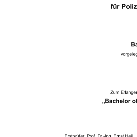
für Poli
Ba
vorgele
Zum Erlange
„Bachelor of
Erstprüfer: Prof. Dr
.-Ing. Ernst Heil 