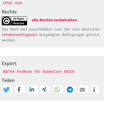
OPAC
GVK
Rechte
alle Rechte vorbehalten
Das Werk darf ausschließlich nach den vom deutschen
Urheberrechtsgesetz
festgelegten Bedingungen genutzt
werden.
Export
BibTeX
EndNote
RIS
DublinCore
MODS
Teilen
tweet
teilen
mitteilen
teilen
teilen
teilen
mail