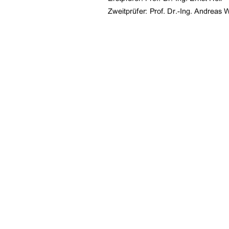
Zweitprüfer: Prof. Dr.-Ing. Andreas
Eingereicht am: 24.06.2009 
urn:nbn:de:gbv:519-thesis2009-0234
91%
Kontakt (Digitale Bibliothek)