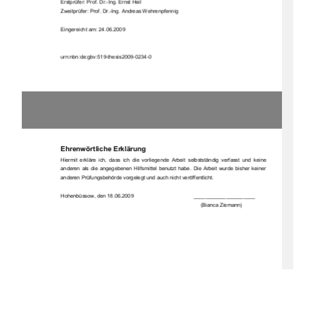
Erstprüfer: Prof. Dr
.-Ing. Ernst Heil 
Zweitprüfer: Prof. Dr.-Ing. Andreas Wehrenpfennig 
Eingereicht am: 24.06.2009 
urn:nbn:de:gbv:519-thesis2009-0234-0 
Ehrenwörtliche Erklärung 
Hiermit  erkläre  ich,  dass  ich  die  vorliegende  Arbeit  selbstständig  verfasst  und  keine  
anderen  als  die  angegebenen  Hilfsmittel  benutzt  habe.  Die  Arbeit  wurde  bisher  keiner  
anderen Prüfungsbehörde vorgelegt und auch nicht veröffentlicht. 
Hohenbüssow, den 18.06.2009                                         _____________________ 
         (Bianca Ziemann) 