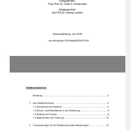
Erstgutachter: 
Frau Prof. Dr. Anke S. Kampmeier 
Zweitgutachter: 
Herr PD Dr. Werner Leitner 
Neubrandenburg, Juni 2009 
urn:nbn:de:gbv:519-thesis2009-0103-8 
Inhaltsverzeichnis
            Einleitung            ............................................................................................................2            
1.   Das Resilienzkonzept .........................................................................................4 
1.1 Kennzeichen der Resilienz ...........................................................................4 
1.2 Schutz- und Risikofaktoren in der Entwicklung ............................................ 5 
1.3 Resilienz als Prozess ....................................................................................8 
1.4 Möglichkeiten der Förderung ......................................................................10 
2.   Voraussetzungen für die Entstehung sozialer Beziehungen ............................12 
3.   Soziale Beziehungen im Kindesalter ................................................................22 
3.1 Entstehung sozialer Beziehungen ..............................................................22 