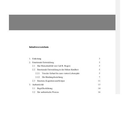
Inhaltsverzeichnis 
1.   Einleitung                                                                                                                        3            
2.   Emotionale            Entwicklung                                                                                                3            
2.1    Das Menschenbild von Carl R. Rogers 
3 
2.2    Emotionale Entwicklung
 in der frühen Kindheit    
5 
2.2.1
Von der Geburt bis zum vierten Lebensjahr  
5 
2.2.2
Die            Bindungsbeziehung                                                                        7            
2.3    Emotion, Kognition und Körper     
          11 
3.   Authentizität 
          13 
3.1    Begriffserklärung     
          14 
3.2    Der authentische Prozess     
          16 
3.3    Bedeutung von Authentizität 
          18 
3.3.1
Selbstregulation und Selbstwirksamkeit 
          18 
3.3.2
Motivation und Flow-Erleben 
          20 
3.3.3
Bedingungsfreie Akzeptanz und positive Wertschätzung              22 
3.3.4
Empathie 
          24 
3.3.5
Interaktion und Kommunikation 
          25 
3.4    Schwierigkeiten im authentischen
 Prozess  
          28 
3.5    Folgen von Inkongruenz      
          30 
4.   Authentizität in der Erziehung     
          34 