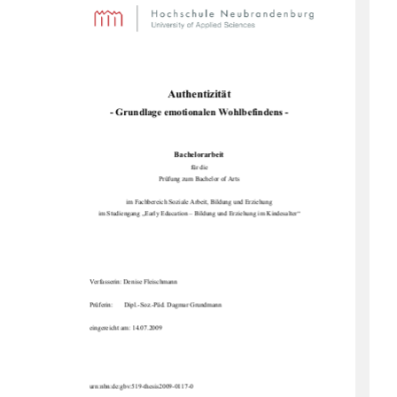
Authentizität 
- Grundlage emotiona
len Wohlbefindens - 
Bachelorarbeit 
für die  
Prüfung zum Bachelor of Arts 
im Fachbereich Soziale Arbe
it, Bildung und Erziehung 
im Studiengang „Early Education – 
Bildung und Erziehung im Kindesalter“ 
Verfasserin: Denise Fleischmann  
Prüferin:       Dipl.-Soz.-P
äd. Dagmar Grundmann 
eingereicht am: 14.07.2009
urn:nbn:de:gbv:519-thesis2009-0117-0 