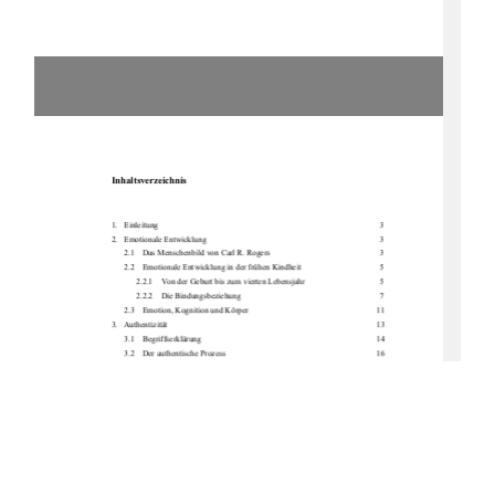
Inhaltsverzeichnis 
1.   Einleitung                                                                                                                        3            
2.   Emotionale            Entwicklung                                                                                                3            
2.1    Das Menschenbild von Carl R. Rogers 
3 
2.2    Emotionale Entwicklung
 in der frühen Kindheit    
5 
2.2.1
Von der Geburt bis zum vierten Lebensjahr  
5 
2.2.2
Die            Bindungsbeziehung                                                                        7            
2.3    Emotion, Kognition und Körper     
          11 
3.   Authentizität 
          13 
3.1    Begriffserklärung     
          14 
3.2    Der authentische Prozess     
          16 
3.3    Bedeutung von Authentizität 
          18 
3.3.1
Selbstregulation und Selbstwirksamkeit 
          18 
3.3.2
Motivation und Flow-Erleben 
          20 
3.3.3
Bedingungsfreie Akzeptanz und positive Wertschätzung              22 
3.3.4
Empathie 
          24 
3.3.5
Interaktion und Kommunikation 
          25 
3.4    Schwierigkeiten im authentischen
 Prozess  
          28 
3.5    Folgen von Inkongruenz      
          30 
4.   Authentizität in der Erziehung     
          34 