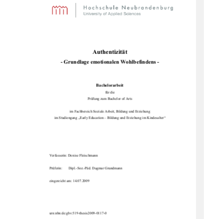
Authentizität 
- Grundlage emotiona
len Wohlbefindens - 
Bachelorarbeit 
für die  
Prüfung zum Bachelor of Arts 
im Fachbereich Soziale Arbe
it, Bildung und Erziehung 
im Studiengang „Early Education – 
Bildung und Erziehung im Kindesalter“ 
Verfasserin: Denise Fleischmann  
Prüferin:       Dipl.-Soz.-P
äd. Dagmar Grundmann 
eingereicht am: 14.07.2009
urn:nbn:de:gbv:519-thesis2009-0117-0 