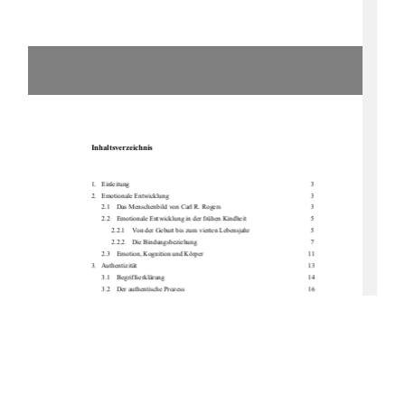
Inhaltsverzeichnis 
1.   Einleitung                                                                                                                        3            
2.   Emotionale            Entwicklung                                                                                                3            
2.1    Das Menschenbild von Carl R. Rogers 
3 
2.2    Emotionale Entwicklung
 in der frühen Kindheit    
5 
2.2.1
Von der Geburt bis zum vierten Lebensjahr  
5 
2.2.2
Die            Bindungsbeziehung                                                                        7            
2.3    Emotion, Kognition und Körper     
          11 
3.   Authentizität 
          13 
3.1    Begriffserklärung     
          14 
3.2    Der authentische Prozess     
          16 
3.3    Bedeutung von Authentizität 
          18 
3.3.1
Selbstregulation und Selbstwirksamkeit 
          18 
3.3.2
Motivation und Flow-Erleben 
          20 
3.3.3
Bedingungsfreie Akzeptanz und positive Wertschätzung              22 
3.3.4
Empathie 
          24 
3.3.5
Interaktion und Kommunikation 
          25 
3.4    Schwierigkeiten im authentischen
 Prozess  
          28 
3.5    Folgen von Inkongruenz      
          30 
4.   Authentizität in der Erziehung     
          34 