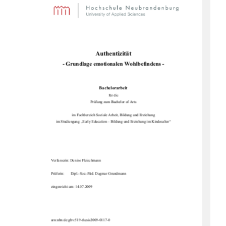
Authentizität 
- Grundlage emotiona
len Wohlbefindens - 
Bachelorarbeit 
für die  
Prüfung zum Bachelor of Arts 
im Fachbereich Soziale Arbe
it, Bildung und Erziehung 
im Studiengang „Early Education – 
Bildung und Erziehung im Kindesalter“ 
Verfasserin: Denise Fleischmann  
Prüferin:       Dipl.-Soz.-P
äd. Dagmar Grundmann 
eingereicht am: 14.07.2009
urn:nbn:de:gbv:519-thesis2009-0117-0 