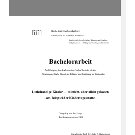
Hochschule Neubrandenburg
Universit
y
 of A
pp
lied Sciences
Fachbereich Soziale Arbeit/ Bildung und Erzie
hung
Early Education — Bildung und Erziehung im Kindesalter 
Bachelorarbeit
Zur Erlangung des akademische
n Grades Bachelor of Arts 
Studiengang Early Education- Bildung und Erziehung im Kindesalter 
Linkshändige Kinder — toleriert, aber allein gelassen 
- am Beispiel der Kindertagesstätte - 
Vorgelegt von Ines Lange 
   Im Sommersemester 2008 
                                                                        Gutachterin: Prof. Dr. Anke S. Kampmeier 