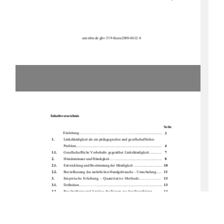
                                  urn:nbn:de:gbv:519-thesis2008-0612-8
Inhaltsverzeichnis 
Seite
            Einleitung.........................................................................
 3 
1.
          Linkshändigkeit als ein pädagogisches und gesellschaftliches
             Problem.............................................................................................
 4 
1.1.
       Gesellschaftliche Vorbehalte gegenüber Linkshändigkeit.............. 
 7 
2.
          Hirndominanz und Händigkeit...................................................... 
 8 
2.1.
       Entwicklung und Bestimmung der Händigkeit ............................... 
10
2.2.
       Beeinflussung des natürlichen Handgebrauchs – Umschulung...... 
11
3.
        Empirische Erhebung – Quantitative Methode....................
13
3.1.
       Definition....................................................................................
13
3.2.
       Beschreibung und Analyse der Fragen aus den Fragebögen........... 
14
3.3.
       Exkurs in die Schule........................................................................ 
25
3.4.
    Zusammenfassende Ergebnisse der Befragung............................... 
27
4.
          Frühe Bildung und das Verständnis der Pädagogen zum  
             Einsatz der Händigkeit......................................................................
28
4.1.
       Praktische Anregungen in Kindertagesstätten für Pädagogen......... 
29