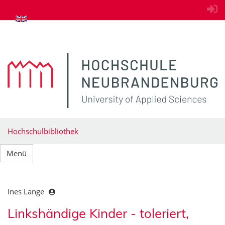
zum Inhalt springen
Hochschulbibliothek
Menü
Ines Lange
Linkshändige Kinder - toleriert,