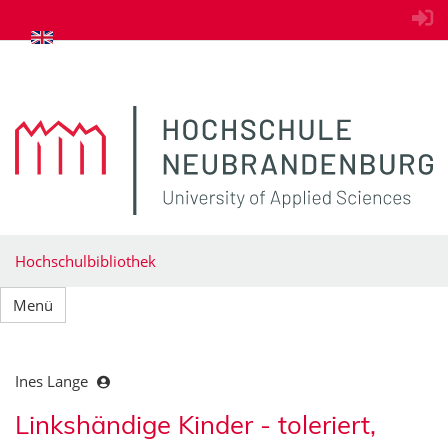
zum Inhalt springen
Hochschulbibliothek
Menü
Ines Lange
Linkshändige Kinder - toleriert,