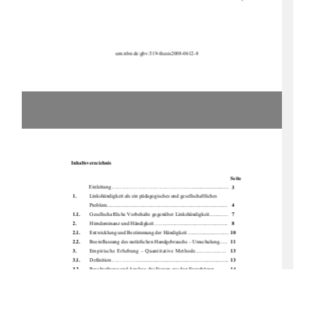
                                  urn:nbn:de:gbv:519-thesis2008-0612-8
Inhaltsverzeichnis 
Seite
            Einleitung.........................................................................
 3 
1.
          Linkshändigkeit als ein pädagogisches und gesellschaftliches
             Problem.............................................................................................
 4 
1.1.
       Gesellschaftliche Vorbehalte gegenüber Linkshändigkeit.............. 
 7 
2.
          Hirndominanz und Händigkeit...................................................... 
 8 
2.1.
       Entwicklung und Bestimmung der Händigkeit ............................... 
10
2.2.
       Beeinflussung des natürlichen Handgebrauchs – Umschulung...... 
11
3.
        Empirische Erhebung – Quantitative Methode....................
13
3.1.
       Definition....................................................................................
13
3.2.
       Beschreibung und Analyse der Fragen aus den Fragebögen........... 
14
3.3.
       Exkurs in die Schule........................................................................ 
25
3.4.
    Zusammenfassende Ergebnisse der Befragung............................... 
27
4.
          Frühe Bildung und das Verständnis der Pädagogen zum  
             Einsatz der Händigkeit......................................................................
28
4.1.
       Praktische Anregungen in Kindertagesstätten für Pädagogen......... 
29