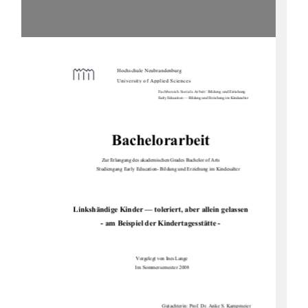
Hochschule Neubrandenburg
Universit
y
 of A
pp
lied Sciences
Fachbereich Soziale Arbeit/ Bildung und Erzie
hung
Early Education — Bildung und Erziehung im Kindesalter 
Bachelorarbeit
Zur Erlangung des akademische
n Grades Bachelor of Arts 
Studiengang Early Education- Bildung und Erziehung im Kindesalter 
Linkshändige Kinder — toleriert, aber allein gelassen 
- am Beispiel der Kindertagesstätte - 
Vorgelegt von Ines Lange 
   Im Sommersemester 2008 
                                                                        Gutachterin: Prof. Dr. Anke S. Kampmeier 