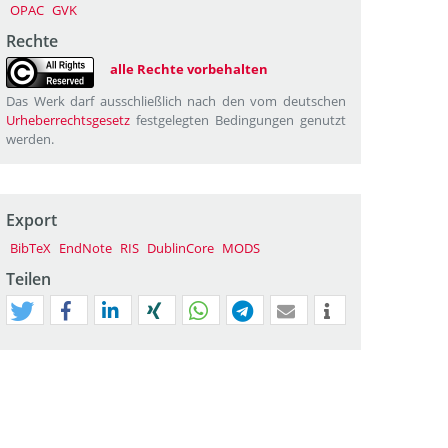
OPAC
GVK
Rechte
alle Rechte vorbehalten
Das Werk darf ausschließlich nach den vom deutschen
Urheberrechtsgesetz
festgelegten Bedingungen genutzt
werden.
Export
BibTeX
EndNote
RIS
DublinCore
MODS
Teilen
tweet
teilen
mitteilen
teilen
teilen
teilen
mail