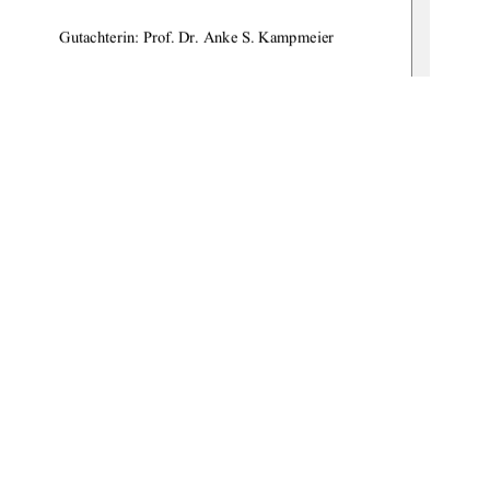
                           Gutachterin: Prof. Dr. Anke S. Kampmeier 
:de:gbv:519-thesis2008-0612-8
1
0 °