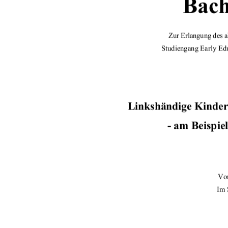
Bach
Zur Erlangung des 
Studiengang Early Edu
Linkshändige Kinder —
- am Beispiel
Vor
   I