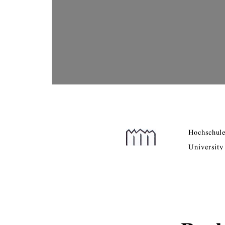
Hochschul
Universit
y