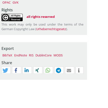
OPAC
GVK
Rights
all rights reserved
This work may only be used under the terms of the
German Copyright Law (
Urheberrechtsgesetz
).
Export
BibTeX
EndNote
RIS
DublinCore
MODS
Share
tweet
teilen
mitteilen
teilen
teilen
teilen
mail