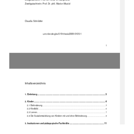
Zweitgutachterin: Prof. Dr. phil. Marion Musiol 
Claudia Schrödter 
                             urn
:nbn:de:gbv:519-thesis2009-0105-1 
1
Inhaltsverzeichnis
............................................................................................................ 3 
1. Einleitung
.................................................................................................................. 4 
2. Kinder
2.1 Behinderung
........................................................................................................................... 5 
2.2 Kindbild
...............................................................................................................................
.... 6 
2.3 Lernen
...............................................................................................................................
...... 7 
2.4 Die Sozialentwicklung von Kindern mit und ohne Behinderung
.................................... 8 
....................................................... 11 
3. Institutionen und pädagogische Fachkräfte
3.1 Integration
............................................................................................................................ 11 
3.2 Notwendige Rahmenbedingungen für Integration
......................................................... 12 