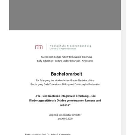
Fachbereich Soziale Arbeit/ Bildung und Erziehung 
Early Education –Bildung und Erziehung im  Kindesalter 
Bachelorarbeit 
Zur Erlangung des akademischen
 Grades Bachelor of Arts 
Studiengang Early Education – Bildung und Erziehung im Kindesalter 
„Vor-  und Nachteile integrativer Erziehung – Die 
Kindertagesstätte als Ort des gemeinsamen Lernens und 
Lebens“ 
vorgelegt von Claudia Schrödter 
am 30.06.2009 
Erstgutachterin: Prof. Dr. Anke S. Kampmeier 