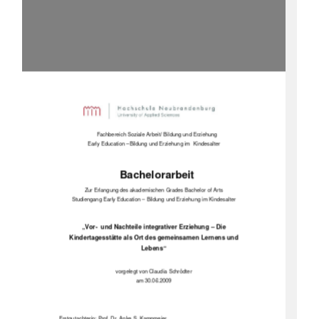
Fachbereich Soziale Arbeit/ Bildung und Erziehung 
Early Education –Bildung und Erziehung im  Kindesalter 
Bachelorarbeit 
Zur Erlangung des akademischen
 Grades Bachelor of Arts 
Studiengang Early Education – Bildung und Erziehung im Kindesalter 
„Vor-  und Nachteile integrativer Erziehung – Die 
Kindertagesstätte als Ort des gemeinsamen Lernens und 
Lebens“ 
vorgelegt von Claudia Schrödter 
am 30.06.2009 
Erstgutachterin: Prof. Dr. Anke S. Kampmeier 