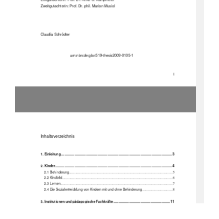
Zweitgutachterin: Prof. Dr. phil. Marion Musiol 
Claudia Schrödter 
                             urn
:nbn:de:gbv:519-thesis2009-0105-1 
1
Inhaltsverzeichnis
............................................................................................................ 3 
1. Einleitung
.................................................................................................................. 4 
2. Kinder
2.1 Behinderung
........................................................................................................................... 5 
2.2 Kindbild
...............................................................................................................................
.... 6 
2.3 Lernen
...............................................................................................................................
...... 7 
2.4 Die Sozialentwicklung von Kindern mit und ohne Behinderung
.................................... 8 
....................................................... 11 
3. Institutionen und pädagogische Fachkräfte
3.1 Integration
............................................................................................................................ 11 
3.2 Notwendige Rahmenbedingungen für Integration
......................................................... 12 