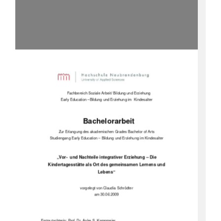
Fachbereich Soziale Arbeit/ Bildung und Erziehung 
Early Education –Bildung und Erziehung im  Kindesalter 
Bachelorarbeit 
Zur Erlangung des akademischen
 Grades Bachelor of Arts 
Studiengang Early Education – Bildung und Erziehung im Kindesalter 
„Vor-  und Nachteile integrativer Erziehung – Die 
Kindertagesstätte als Ort des gemeinsamen Lernens und 
Lebens“ 
vorgelegt von Claudia Schrödter 
am 30.06.2009 
Erstgutachterin: Prof. Dr. Anke S. Kampmeier 