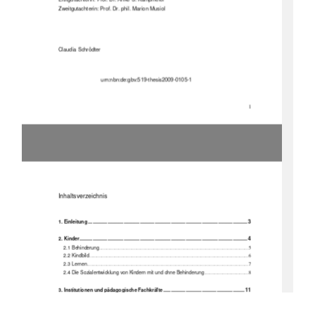
Zweitgutachterin: Prof. Dr. phil. Marion Musiol 
Claudia Schrödter 
                             urn
:nbn:de:gbv:519-thesis2009-0105-1 
1
Inhaltsverzeichnis
............................................................................................................ 3 
1. Einleitung
.................................................................................................................. 4 
2. Kinder
2.1 Behinderung
........................................................................................................................... 5 
2.2 Kindbild
...............................................................................................................................
.... 6 
2.3 Lernen
...............................................................................................................................
...... 7 
2.4 Die Sozialentwicklung von Kindern mit und ohne Behinderung
.................................... 8 
....................................................... 11 
3. Institutionen und pädagogische Fachkräfte
3.1 Integration
............................................................................................................................ 11 
3.2 Notwendige Rahmenbedingungen für Integration
......................................................... 12 